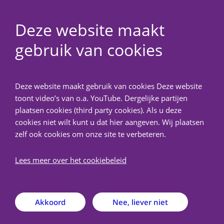
Deze website maakt
gebruik van cookies
NedMec+
Deze website maakt gebruik van cookies Deze website
Terug
toont video’s van o.a. YouTube. Dergelijke partijen
plaatsen cookies (third party cookies). Als u deze
Over METC NedMec+
cookies niet wilt kunt u dat hier aangeven. Wij plaatsen
zelf ook cookies om onze site te verbeteren.
De Medisch-Ethische Toetsingscommissie (METC)
Lees meer over het cookiebeleid
NedMec+ is een door de Centrale Commissie
Mensgebonden Onderzoek (CCMO) erkende METC
verbonden aan het Amsterdam UMC, het Antoni van
Akkoord
Nee, liever niet
Leeuwenhoek, het Prinses Máxima Centrum voor
kinderoncologie en het UMC Utrecht.