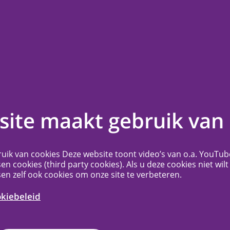
en
Contact
Veelgestelde vragen
Meer...
nderzoekers
ite maakt gebruik van 
 van
uik van cookies Deze website toont video’s van o.a. YouTub
enhoek
sen cookies (third party cookies). Als u deze cookies niet wilt
sen zelf ook cookies om onze site te verbeteren.
okiebeleid
fiek bedoeld voor onderzoekers die
an het Antoni van Leeuwenhoek.