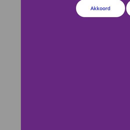
Akkoord
Onderzoekers van 
(intranet) terecht v
medisch-wetenscha
Medisch-Ethische To
Heeft deze 
Ja
N