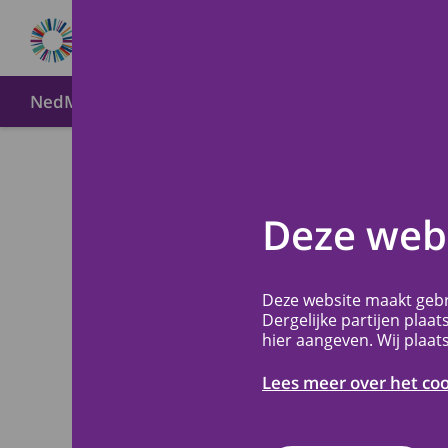
NedMec+
Over METC NedMec+
Wijze van indien
Voor o
Terug
Deze webs
Antoni
Deze website maakt gebr
Leeuw
Dergelijke partijen plaat
hier aangeven. Wij plaat
Lees meer over het co
Informatie speci
verbonden zijn a