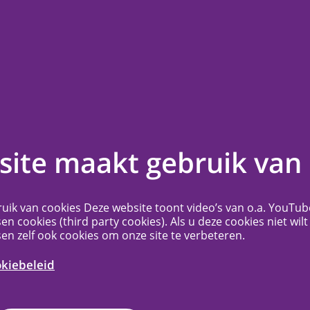
en
Contact
Veelgestelde vragen
Meer...
t
ite maakt gebruik van 
ag voor de METC NedMec+? Deze kunt u
uik van cookies Deze website toont video’s van o.a. YouTub
sen cookies (third party cookies). Als u deze cookies niet wilt
edewerkers van het secretariaat.
sen zelf ook cookies om onze site te verbeteren.
ctuele informatie over bereikbaarheid en
okiebeleid
van onze medewerkers altijd onze