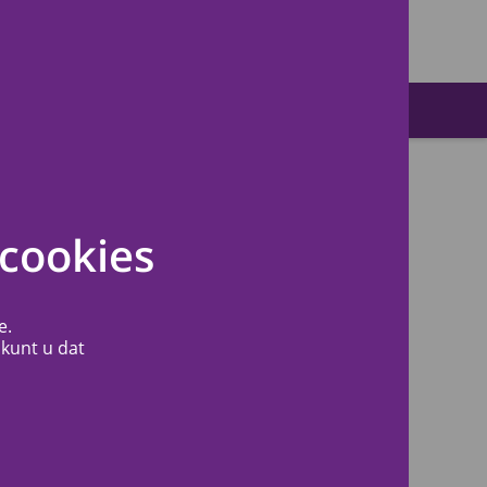
Zoeken
cookies
E-mail
e.
 kunt u dat
Telefonische bereikbaarheid
Locaties