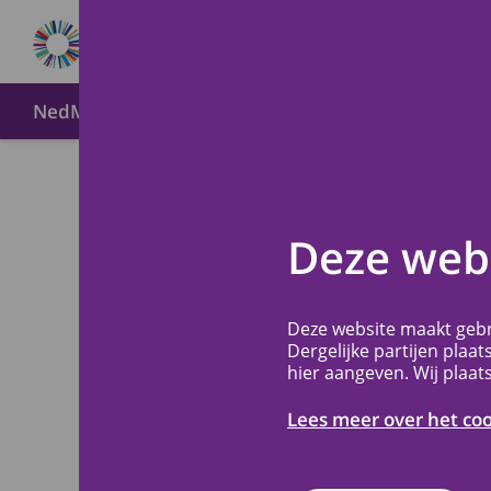
NedMec+
Over METC NedMec+
Wijze van indien
Contac
Terug
Deze webs
Heeft u een vra
Deze website maakt gebr
Dergelijke partijen plaat
stellen aan de m
hier aangeven. Wij plaat
Raadpleeg voor a
Lees meer over het co
beschikbaarheid 
nieuwssectie.