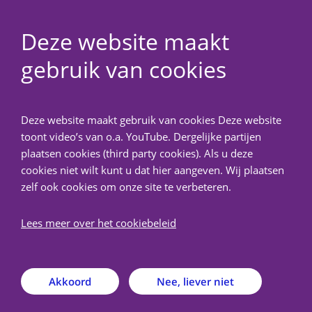
Deze website maakt
gebruik van cookies
NedMec+
Deze website maakt gebruik van cookies Deze website
Terug
toont video’s van o.a. YouTube. Dergelijke partijen
plaatsen cookies (third party cookies). Als u deze
Documenten &
cookies niet wilt kunt u dat hier aangeven. Wij plaatsen
zelf ook cookies om onze site te verbeteren.
formulieren
Lees meer over het cookiebeleid
Op deze pagina vindt u een selectie van de
beschikbare METC model formulieren &
documenten die bij/na de medisch-ethische
Akkoord
Nee, liever niet
beoordeling van toepassing kunnen zijn.