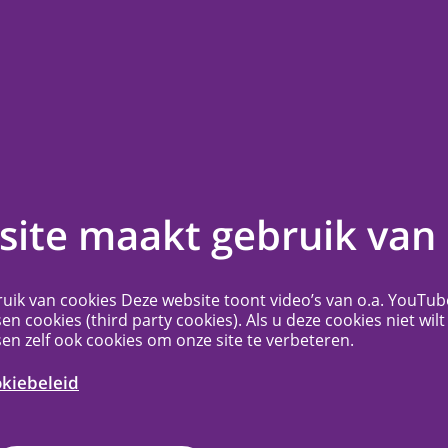
en
Contact
Veelgestelde vragen
Meer...
stelde vragen
ite maakt gebruik van 
u een overzicht van de veelgestelde vragen.
uik van cookies Deze website toont video’s van o.a. YouTub
sen cookies (third party cookies). Als u deze cookies niet wilt
sen zelf ook cookies om onze site te verbeteren.
woord op uw vraag niet gevonden? Neem
et het secretariaat. Wij helpen u graag
okiebeleid