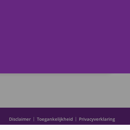
informatie u geholpen?
ee
Disclaimer
Toegankelijkheid
Privacyverklaring