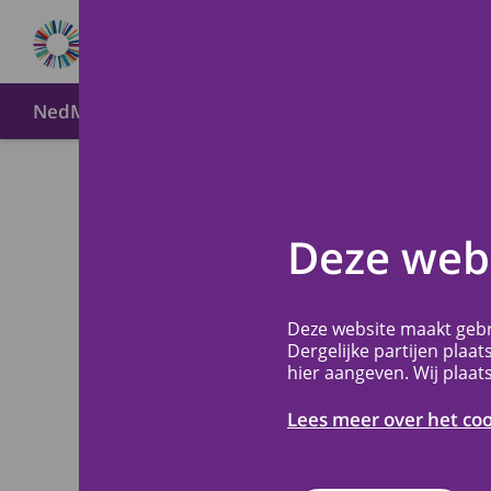
NedMec+
Over METC NedMec+
Wijze van indien
Veelge
Terug
Deze webs
Hieronder vindt 
Deze website maakt gebr
Dergelijke partijen plaat
hier aangeven. Wij plaat
Heeft u het ant
dan contact op m
Lees meer over het co
verder.