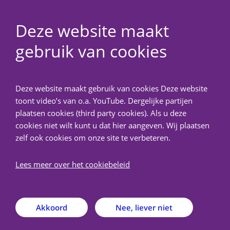
Deze website maakt
gebruik van cookies
NedMec+
Deze website maakt gebruik van cookies Deze website
Terug
toont video’s van o.a. YouTube. Dergelijke partijen
plaatsen cookies (third party cookies). Als u deze
Is toetsing nodig?
cookies niet wilt kunt u dat hier aangeven. Wij plaatsen
zelf ook cookies om onze site te verbeteren.
Onderzoek valt onder de WMO als het aan de
Lees meer over het cookiebeleid
volgende twee voorwaarden voldoet:
Er is sprake van medisch wetenschappelijk onderzoek
Akkoord
Nee, liever niet
én
Personen worden aan handelingen onderworpen of