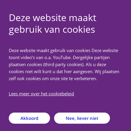
Deze website maakt
gebruik van cookies
NedMec+
Deze website maakt gebruik van cookies Deze website
Terug
toont video’s van o.a. YouTube. Dergelijke partijen
plaatsen cookies (third party cookies). Als u deze
Voor onderzoekers van het
cookies niet wilt kunt u dat hier aangeven. Wij plaatsen
zelf ook cookies om onze site te verbeteren.
Amsterdam UMC
Lees meer over het cookiebeleid
Deze informatie is specifiek bedoeld voor
onderzoekers die verbonden zijn aan het
Amsterdam UMC.
Akkoord
Nee, liever niet