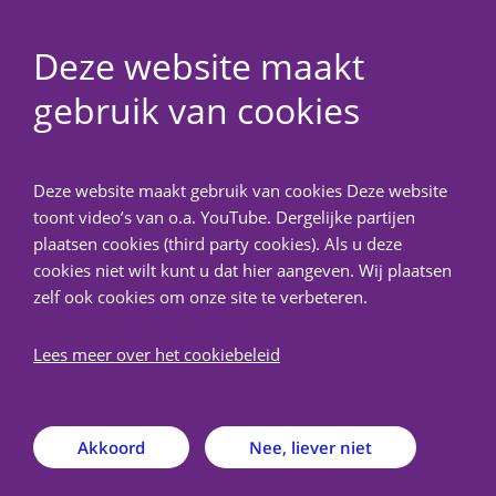
Deze website maakt
gebruik van cookies
NedMec+
Deze website maakt gebruik van cookies Deze website
Terug
toont video’s van o.a. YouTube. Dergelijke partijen
plaatsen cookies (third party cookies). Als u deze
METC NedMec stopt met
cookies niet wilt kunt u dat hier aangeven. Wij plaatsen
zelf ook cookies om onze site te verbeteren.
parallelle toetsing
biobankdossiers
Lees meer over het cookiebeleid
maandag 18 mei 2026
Akkoord
Nee, liever niet